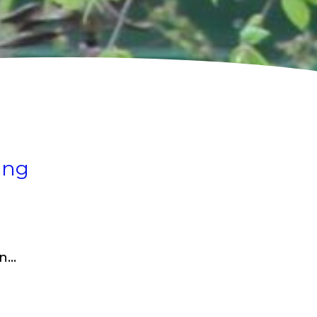
ing
...