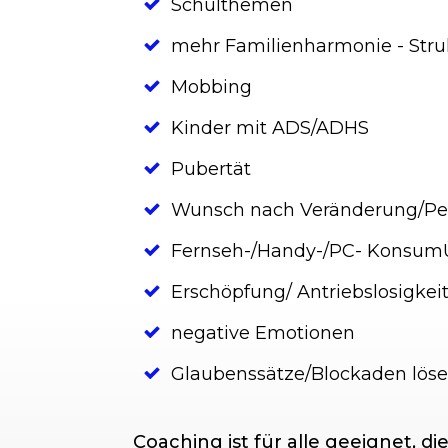
Schulthemen
mehr Familienharmonie - Stru
Mobbing
Kinder mit ADS/ADHS
Pubertät
Wunsch nach Veränderung/Per
Fernseh-/Handy-/PC- Konsum
Erschöpfung/ Antriebslosigkei
negative Emotionen
Glaubenssätze/Blockaden lös
Coaching ist für alle geeignet, d