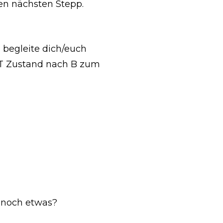
den nächsten Stepp.
 begleite dich/euch
T Zustand nach B zum
s noch etwas?